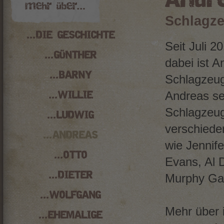
Andre
Schlagz
...DIE GESCHICHTE
Seit Juli 2
...GÜNTHER
dabei ist 
...BARNY
Schlagzeugs
Andreas sei
...WILLIE
Schlagzeug
...LUDWIG
verschiede
...ANDREAS
wie Jennif
...OTTO
Evans, Al 
...DIETER
Murphy Ga
...WOLFGANG
Mehr über i
...EHEMALIGE